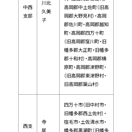
川北
中西
高岡郡中土佐町（旧高
久美
支部
岡郡大野見村）・高岡
子
郡佐川町・高岡郡越知
町・高岡郡四万十町
（旧高岡郡窪川町・旧
幡多郡大正町・旧幡多
郡十和村）・高岡郡檮
原町・高岡郡津野町・
（旧高岡郡東津野村・
旧高岡郡葉山村）
四万十市（旧中村市・
旧幡多郡西土佐村）・
寺
宿毛市・土佐清水市・
西支
尾
幡多郡黒潮町（旧幡多