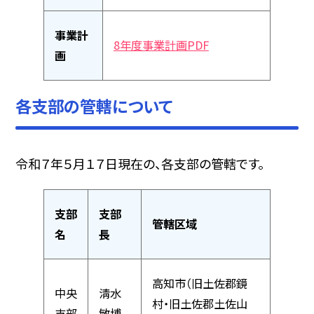
事業計
8年度事業計画PDF
画
各支部の管轄について
令和７年５月１７日現在の、各支部の管轄です。
支部
支部
管轄区域
名
長
高知市（旧土佐郡鏡
中央
淸水
村・旧土佐郡土佐山
支部
敏博