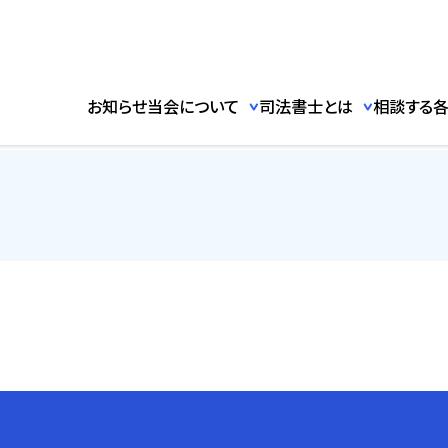
お知らせ
当会について
司法書士とは
相談する
各