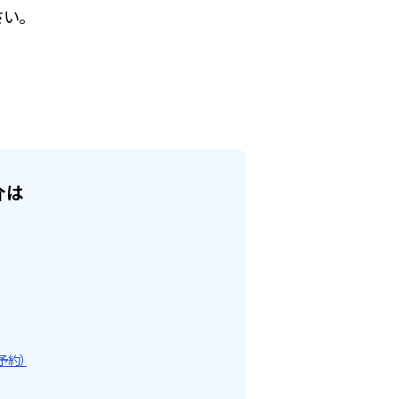
い。
介は
予約）